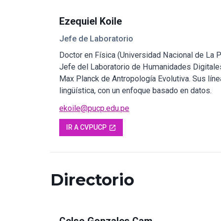
Ezequiel Koile
Jefe de Laboratorio
Doctor en Física (Universidad Nacional de La Pl
Jefe del Laboratorio de Humanidades Digitales 
Max Planck de Antropología Evolutiva. Sus líne
lingüística, con un enfoque basado en datos.
ekoile@pucp.edu.pe
IR A CVPUCP
open_in_new
Directorio