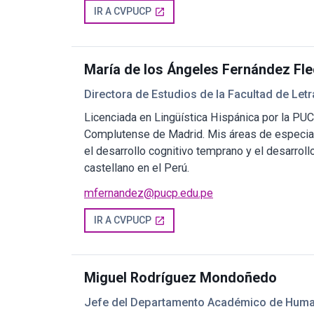
IR A CVPUCP
open_in_new
María de los Ángeles Fernández Fl
Directora de Estudios de la Facultad de Le
Licenciada en Lingüística Hispánica por la PUC
Complutense de Madrid. Mis áreas de especiali
el desarrollo cognitivo temprano y el desarroll
castellano en el Perú.
mfernandez@pucp.edu.pe
IR A CVPUCP
open_in_new
Miguel Rodríguez Mondoñedo
Jefe del Departamento Académico de Hum