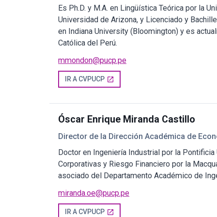
Es Ph.D. y M.A. en Lingüística Teórica por la U
Universidad de Arizona, y Licenciado y Bachille
en Indiana University (Bloomington) y es actual
Católica del Perú.
mmondon@pucp.pe
IR A CVPUCP
open_in_new
Óscar Enrique Miranda Castillo
Director de la Dirección Académica de Eco
Doctor en Ingeniería Industrial por la Pontifici
Corporativas y Riesgo Financiero por la Macquar
asociado del Departamento Académico de Ingeni
miranda.oe@pucp.pe
IR A CVPUCP
open_in_new